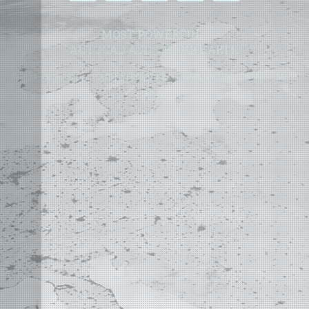
MOST POWERFUL
AUTOCAD ADD-ON
ON EARTH
©
2004 - 2026 APLUS ·
POLITYKA PRYWATNOŚCI
·
WARUNKI UŻYTKOWANIA
·
MAPA
STRONY