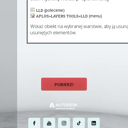
(polecenie)
LLD
(menu)
APLUS>
LAYERS TOOLS
>
LLD
Wskaż obiekt na wybranej warstwie, aby ją usunąć
usuniętych elementów.
POBIERZ!
.
.
.
.
.