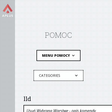
POMOC
MENU POMOCY
CATEGORIES
lld
Usuń Wybraną Warstwę
- opis komendy