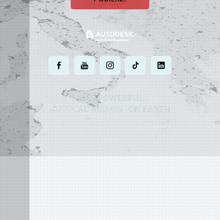
.
.
.
.
.
MOST POWERFUL
AUTOCAD ADD-ON
ON EARTH
©
2004 - 2026 APLUS ·
POLITYKA PRYWATNOŚCI
·
WARUNKI UŻYTKOWANIA
·
MAPA
STRONY