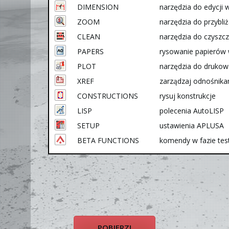
DIMENSION
narzędzia do edycji
ZOOM
narzędzia do przybli
CLEAN
narzędzia do czyszcz
PAPERS
rysowanie papierów 
PLOT
narzędzia do drukow
XREF
zarządzaj odnośnika
CONSTRUCTIONS
rysuj konstrukcje
LISP
polecenia AutoLISP
SETUP
ustawienia APLUSA
BETA FUNCTIONS
komendy w fazie tes
POBIERZ!