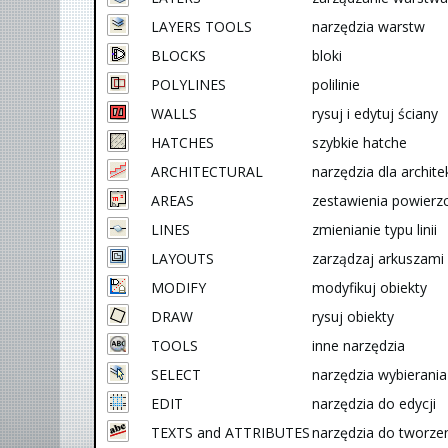
LAYERS TOOLS
narzędzia warstw
BLOCKS
bloki
POLYLINES
polilinie
WALLS
rysuj i edytuj ściany
HATCHES
szybkie hatche
ARCHITECTURAL
narzędzia dla archit
AREAS
zestawienia powierz
LINES
zmienianie typu linii
LAYOUTS
zarządzaj arkuszami
MODIFY
modyfikuj obiekty
DRAW
rysuj obiekty
TOOLS
inne narzędzia
SELECT
narzędzia wybierania
EDIT
narzędzia do edycji
TEXTS and ATTRIBUTES
narzędzia do tworzen