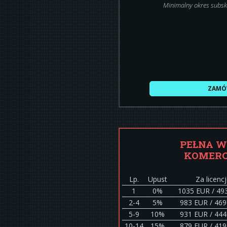
Minimalny okres subskr
ZAM
PEŁNA W
KOMER
Lp.
Upust
Za licenc
1
0%
1035 EUR / 49
2-4
5%
983 EUR / 46
5-9
10%
931 EUR / 44
10-14
15%
879 EUR / 41