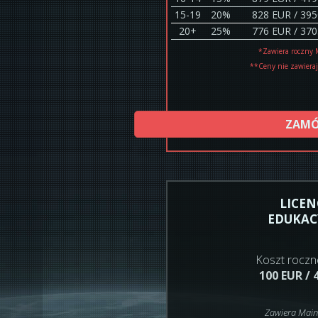
15-19
20%
828 EUR / 39
20+
25%
776 EUR / 37
*Zawiera roczny 
**Ceny nie zawiera
ZAM
LICEN
EDUKAC
Koszt rocznej
100 EUR / 
Zawiera Main