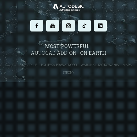
.
.
.
.
.
MOST POWERFUL
AUTOCAD ADD-ON
ON EARTH
©
2004 - 2026 APLUS ·
POLITYKA PRYWATNOŚCI
·
WARUNKI UŻYTKOWANIA
·
MAPA
STRONY