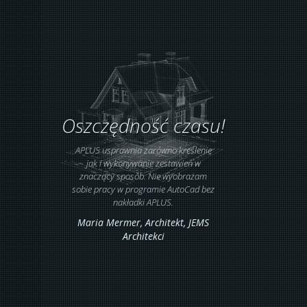
Oszczędność czasu!
APLUS usprawnia zarówno kreślenie
jak i wykonywanie zestawień w
znaczący sposób. Nie wyobrażam
sobie pracy w programie AutoCad bez
nakładki APLUS.
Maria Mermer,
Architekt
, JEMS
Architekci