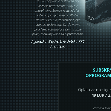
jak wykonywanie zestawień czy
liczenie powierzchni, stały się
marginalne. Samo rysowanie jest
szybsze i przyjemniejsze. Wielkim
atutem APLUSA jest również jego
support techniczny. Dzięki niemu
problemy pojawiające się w trakcie
pracy rozwiązywane są błyskawicznie.
Agnieszka Wejchert,
Architekt
, PRC
Architekci
SUBSKR
OPROGRAM
Opłata za miesięc
49 EUR / 
Zawiera Mai