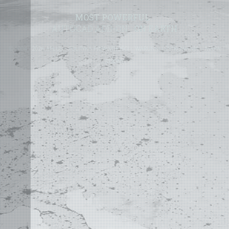
MOST POWERFUL
AUTOCAD ADD-ON
ON EARTH
©
2004 - 2026 APLUS ·
POLITYKA PRYWATNOŚCI
·
WARUNKI UŻYTKOWANIA
·
MAPA
STRONY