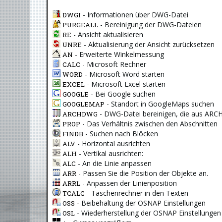
- Informationen über DWG-Datei
DWGI
- Bereinigung der DWG-Dateien
PURGEALL
- Ansicht aktualisieren
RE
- Aktualisierung der Ansicht zurücksetzen
UNRE
- Erweiterte Winkelmessung
AN
- Microsoft Rechner
CALC
- Microsoft Word starten
WORD
- Microsoft Excel starten
EXCEL
- Bei Google suchen
GOOGLE
- Standort in GoogleMaps suchen
GOOGLEMAP
- DWG-Datei bereinigen, die aus ARCH
ARCHDWG
- Das Verhältnis zwischen den Abschnitten
PROP
- Suchen nach Blöcken
FINDB
- Horizontal ausrichten
ALV
- Vertikal ausrichten:
ALH
- An die Linie anpassen
ALC
- Passen Sie die Position der Objekte an.
ARR
- Anpassen der Linienposition
ARRL
- Taschenrechner in den Texten
TCALC
- Beibehaltung der OSNAP Einstellungen
OSS
- Wiederherstellung der OSNAP Einstellungen
OSL