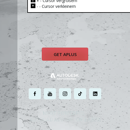
- Cursor vergrößern
+
- Cursor verkleinern
-
GET APLUS
.
.
.
.
.
MOST POWERFUL
AUTOCAD ADD-ON
ON EARTH