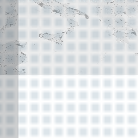
©
2004 - 2026 APLUS ·
DATENSCHUTZ
·
NUTZUNGSBEDINGUNGEN
·
SITEMAP