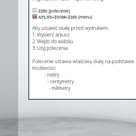
(polecenie)
Z250
(menu)
APLUS>
ZOOM
>
Z250
Aby ustawić skalę przed wydrukiem:
1. Wybierz arkusz
2. Wejdź do widoku
3. Użyj polecenia
Polecenie ustawia właściwą skalę na podstawie
możliwości:
AUM
- metry
AUCM
- centymetry
AUMM
- milimetry