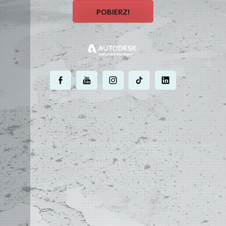
POBIERZ!
.
.
.
.
.
MOST POWERFUL
AUTOCAD ADD-ON
ON EARTH
©
2004 - 2026 APLUS ·
POLITYKA PRYWATNOŚCI
·
WARUNKI UŻYTKOWANIA
·
MAPA
STRONY