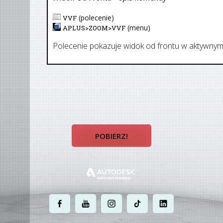
(polecenie)
VVF
(menu)
APLUS>
ZOOM
>
VVF
Polecenie pokazuje widok od frontu w aktywnym
POBIERZ!
.
.
.
.
.