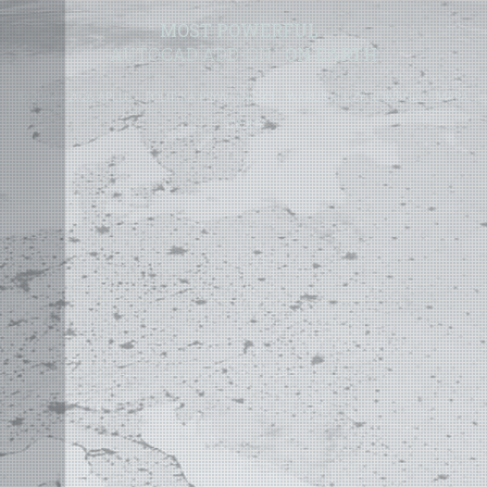
MOST POWERFUL
AUTOCAD ADD-ON
ON EARTH
©
2004 - 2026 APLUS ·
POLITYKA PRYWATNOŚCI
·
WARUNKI UŻYTKOWANIA
·
MAPA
STRONY