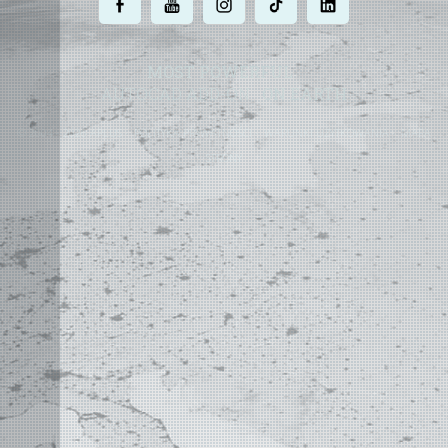
.
.
.
.
.
MOST POWERFUL
AUTOCAD ADD-ON
ON EARTH
©
2004 - 2026 APLUS ·
POLITYKA PRYWATNOŚCI
·
WARUNKI UŻYTKOWANIA
·
MAPA
STRONY