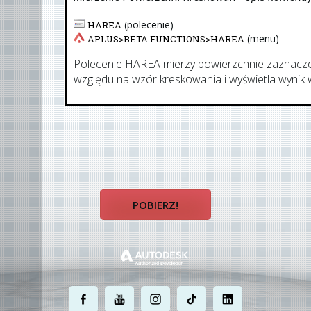
(polecenie)
HAREA
(menu)
APLUS>
BETA FUNCTIONS
>
HAREA
Polecenie HAREA mierzy powierzchnie zaznaczo
względu na wzór kreskowania i wyświetla wynik w
POBIERZ!
.
.
.
.
.