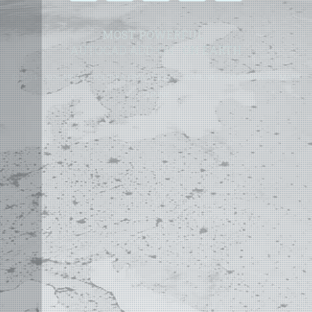
MOST POWERFUL
AUTOCAD ADD-ON
ON EARTH
©
2004 - 2026 APLUS ·
POLITYKA PRYWATNOŚCI
·
WARUNKI UŻYTKOWANIA
·
MAPA
STRONY