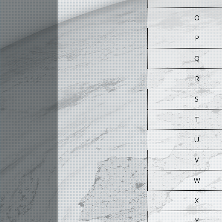
O
P
Q
R
S
T
U
V
W
X
Y