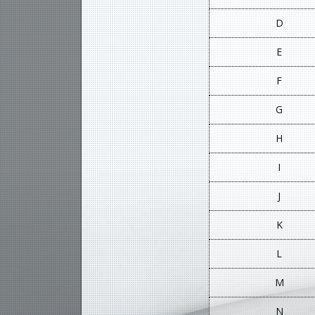
D
E
F
G
H
I
J
K
L
M
N