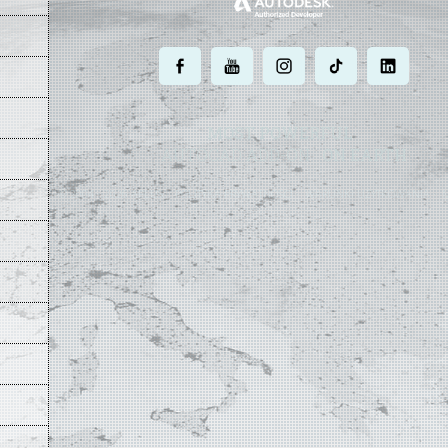
.
.
.
.
.
MOST POWERFUL
AUTOCAD ADD-ON
ON EARTH
©
2004 - 2026 APLUS ·
POLITYKA PRYWATNOŚCI
·
WARUNKI UŻYTKOWANIA
·
M