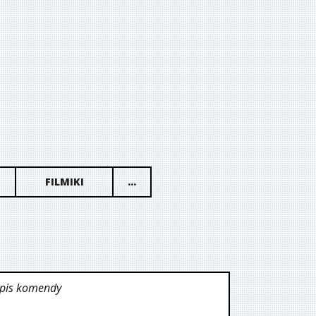
FILMIKI
...
opis komendy