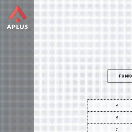
FUNK
A
B
C