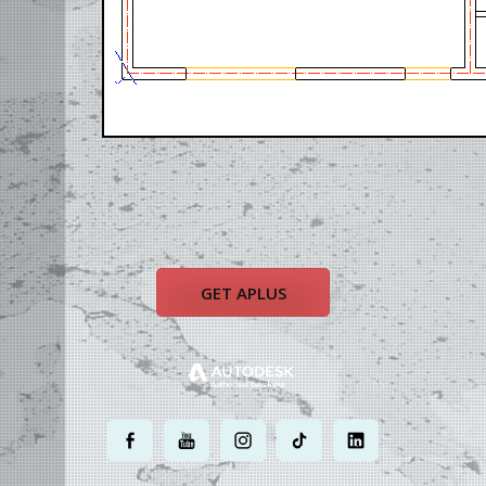
GET APLUS
.
.
.
.
.