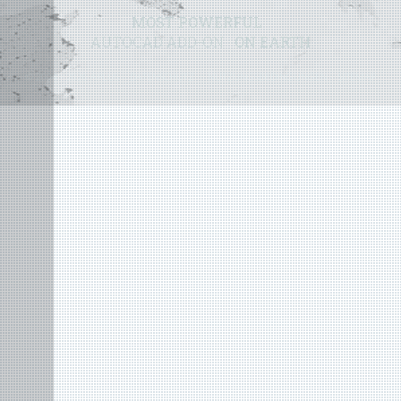
MOST POWERFUL
AUTOCAD ADD-ON
ON EARTH
©
2004 - 2026 APLUS ·
DATENSCHUTZ
·
NUTZUNGSBEDINGUNGEN
·
SITEMAP