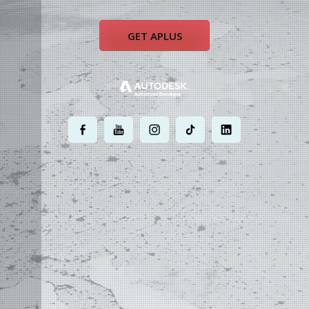
GET APLUS
.
.
.
.
.
MOST POWERFUL
AUTOCAD ADD-ON
ON EARTH
©
2004 - 2026 APLUS ·
DATENSCHUTZ
·
NUTZUNGSBEDINGUNGEN
·
SITEMAP