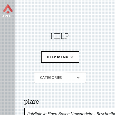
HELP
HELP MENU
CATEGORIES
plarc
Polylinie In Einen Bogen Umwandeln:
- Beschreib