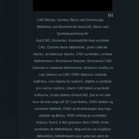
(x)
CAD Blöcke, Symbol, Block und Zeichnungs
Bibliothek und Bücherei für AutoCAD, Block und
Symbolsammlung für
AutoCAD, Kostenlos, Kostnadsfritt dwg symboler
CAD, Enorme block bibliotheek, grote collectie
blocks, architectuur blocks, CAD-symbolen, голяма
библиотека с безплатни блокове, Безплатно CAD
блокове и символи библиотека, doslovce svašta za
cad, blokovi za CAD, DWG blokova i simbola
knjižnica, cad objekty ke stažení, objekty a symboly
pro cad ke stažení, zdarm CAD bloků a symbolů
knihovna, Gratis blokke til AutoCAD, Det er en side
hvor du kan søge på 2D Cad blokke, DWG blokke og
symboler bibliotek, DWG at hinaharangan ang mga
simbolo ng library, DWG-lohkoja ja symbolien
kirjasto, fourni, à titre gracieux blocs DWG et les
symboles de bibliothèque, dwg μπλοκ και σύμβολα
βιβλιοθήκη, bibliothèques pour autocad, plein de