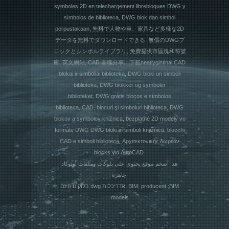
symboles 2D en telechargement librebloques DWG y
símbolos de biblioteca, DWG blok dan simbol
perpustakaan, 無料で人物や車、家具など多様な2D
データを無料でダウンロードできる, 無償のDWGブ
ロックとシンボルライブラリ, 免費提供市區塊和符號
庫, 英文網站, CAD 圖塊分享、下載neatlygintinai CAD
blokai ir simboliai biblioteka, DWG bloki un simboli
bibliotēka, DWG blokker og symboler
biblioteket, DWG grátis blocos e símbolos
biblioteca, CAD, blocuri şi simboluri biblioteca, DWG
blokov a symbolov knižnica, bezplatné 2D modely vo
formáte DWG DWG bloki in simboli knjižnica, blocchi
CAD e simboli biblioteca, Αρχιτεκτονικής δωρεάν
blocks για AutoCAD
هذا أضخم موقع يحتوي على بلوكات وملفات أوتوكاد
جاهزة
בלוקים חינם dwg אדריכלות BIM; producent ;BIM
models