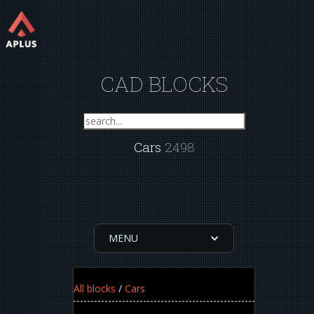
CAD BLOCKS
Cars
2498
MENU
All blocks
/
Cars