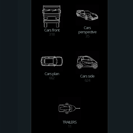
Cars
Cars front
perspective
318
35
Cars plan
Cars side
662
624
TRAILERS
11