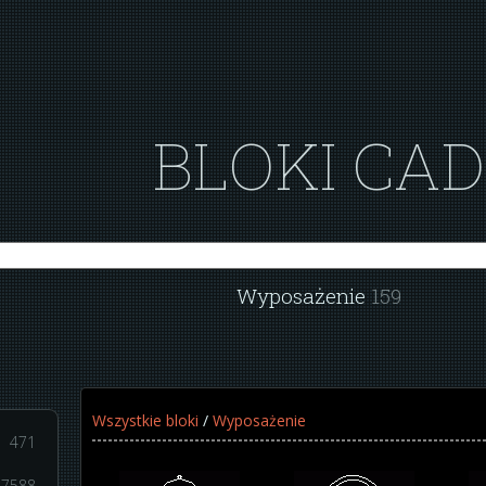
BLOKI CAD
Wyposażenie
159
Wszystkie bloki
/
Wyposażenie
471
7588