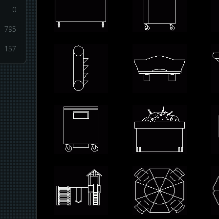
0
795
157