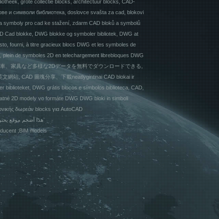
theek, grote collectie blocks, architectuur blocks, CAD-
е и символи библиотека, doslovce svašta za cad, blokovi
y a symboly pro cad ke stažení, zdarm CAD bloků a symbolů
 2D Cad blokke, DWG blokke og symboler bibliotek, DWG at
to, fourni, à titre gracieux blocs DWG et les symboles de
d, plein de symboles 2D en telechargement librebloques DWG
takaan, 無料で人物や車、家具など多様な2Dデータを無料でダウンロードできる,
 圖塊分享、下載neatlygintinai CAD blokai ir
er biblioteket, DWG grátis blocos e símbolos biblioteca, CAD,
zplatné 2D modely vo formáte DWG DWG bloki in simboli
εκτονικής δωρεάν blocks για AutoCAD
هذا أضخم موقع يحتوي على بلوكات وملفات أوتوكاد جاهزة
אדריכלות BIM; producent ;BIM models