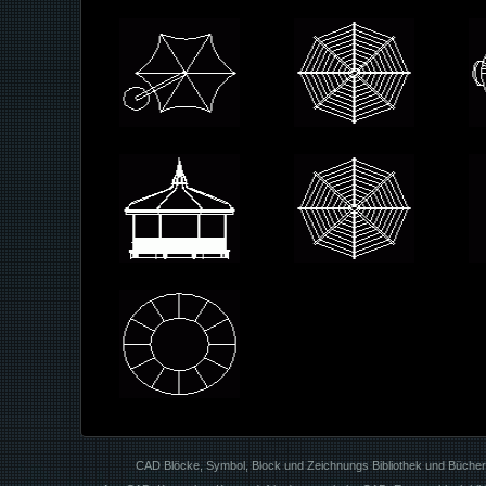
CAD Blöcke, Symbol, Block und Zeichnungs Bibliothek und Büche