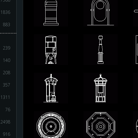
1836
883
239
140
208
357
1311
76
2498
916