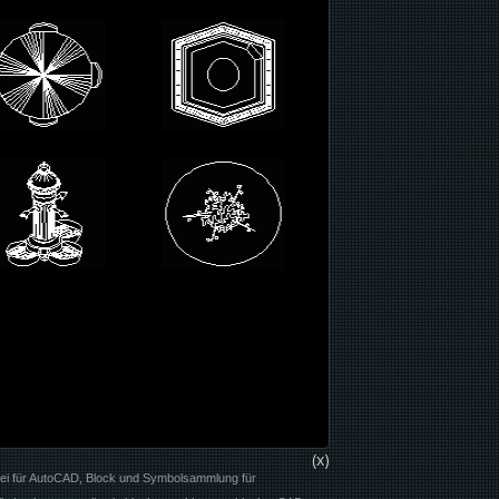
(x)
rei für AutoCAD, Block und Symbolsammlung für