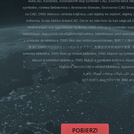
AutoCAD, Kostenlos, Kostnadsfritt dwg symboler CAD, Enorme block biblio
symbolen, голяма библиотека с безплатни блокове, Безплатно CAD блоков
za CAD, DWG blokova i simbola knjižnica, cad objekty ke stažení, objekt
knihovna, Gratis blokke til AutoCAD, Det er en side hvor du kan søge på
hinaharangan ang mga simbolo ng library, DWG-lohkoja ja symbolien kirjas
bibliothèque, dwg μπλοκ και σύμβολα βιβλιοθήκη, bibliothèques pour autoca
y símbolos de biblioteca, DWG blok dan simbol perpus
無償のDWGブロックとシンボルライブラリ, 免費提供市區塊和符號庫, 英文網站, CAD
simboliai biblioteka, DWG bloki un simboli bibliotēka, DWG blokker og symbol
blocuri şi simboluri biblioteca, DWG blokov a symbolov knižnica, be
knjižnica, blocchi CAD e simboli biblioteca, Αρχιτ
בלוקים חינם dwg 
POBIERZ!