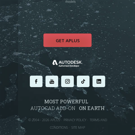
models
GET APLUS
.
.
.
.
.
MOST POWERFUL
AUTOCAD ADD-ON
ON EARTH
©
2004 - 2026 APLUS ·
PRIVACY POLICY
·
TERMS AND
CONDITIONS
·
SITE MAP