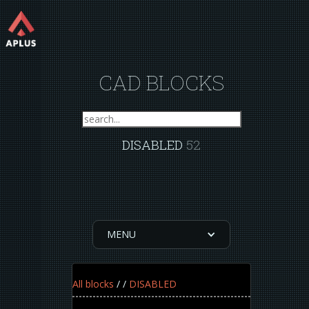
CAD BLOCKS
DISABLED
52
MENU
All blocks
/
/
DISABLED