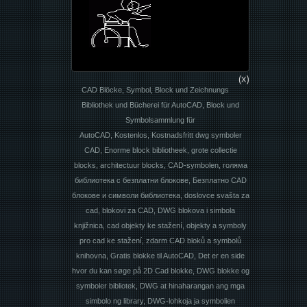
(x)
CAD Blöcke, Symbol, Block und Zeichnungs
Bibliothek und Bücherei für AutoCAD, Block und
Symbolsammlung für
AutoCAD, Kostenlos, Kostnadsfritt dwg symboler
CAD, Enorme block bibliotheek, grote collectie
blocks, architectuur blocks, CAD-symbolen, голяма
библиотека с безплатни блокове, Безплатно CAD
блокове и символи библиотека, doslovce svašta za
cad, blokovi za CAD, DWG blokova i simbola
knjižnica, cad objekty ke stažení, objekty a symboly
pro cad ke stažení, zdarm CAD bloků a symbolů
knihovna, Gratis blokke til AutoCAD, Det er en side
hvor du kan søge på 2D Cad blokke, DWG blokke og
symboler bibliotek, DWG at hinaharangan ang mga
simbolo ng library, DWG-lohkoja ja symbolien