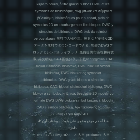
kirjasto, fourni, à titre gracieux blocs DWG et les
symboles de bibliothèque, dwg μπλοκ και σύμβολα
βιβλιοθήκη, bibliothèques pour autocad, plein de
symboles 2D en telechargement librebloques DWG y
símbolos de biblioteca, DWG blok dan simbol
perpustakaan, 無料で人物や車、家具など多様な2D
データを無料でダウンロードできる, 無償のDWGブ
ロックとシンボルライブラリ, 免費提供市區塊和符號
庫, 英文網站, CAD 圖塊分享、下載neatlygintinai CAD
blokai ir simboliai biblioteka, DWG bloki un simboli
bibliotēka, DWG blokker og symboler
biblioteket, DWG grátis blocos e símbolos
biblioteca, CAD, blocuri şi simboluri biblioteca, DWG
blokov a symbolov knižnica, bezplatné 2D modely vo
formáte DWG DWG bloki in simboli knjižnica, blocchi
CAD e simboli biblioteca, Αρχιτεκτονικής δωρεάν
blocks για AutoCAD
هذا أضخم موقع يحتوي على بلوكات وملفات أوتوكاد
جاهزة
בלוקים חינם dwg אדריכלות BIM; producent ;BIM